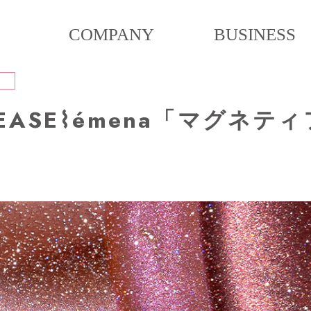
COMPANY
BUSINESS
LEASE⌇émena「マグネテ