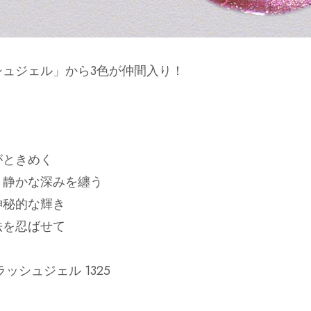
シュジェル」から3色が仲間入り！
がときめく
、静かな深みを纏う
神秘的な輝き
法を忍ばせて
ッシュジェル 1325