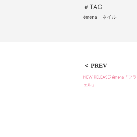
＃TAG
émena
ネイル
NEW RELEASE⌇émena「
ェル」