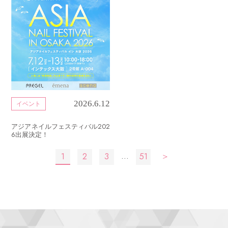
2026.6.12
イベント
アジアネイルフェスティバル202
6出展決定！
投
…
1
2
3
51
＞
稿
の
ペ
ー
ジ