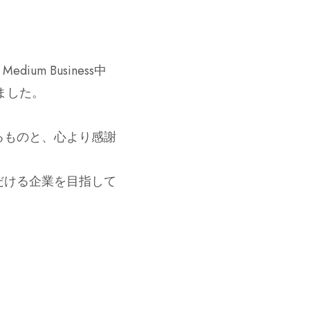
um Business中
しました。
るものと、心より感謝
だける企業を目指して