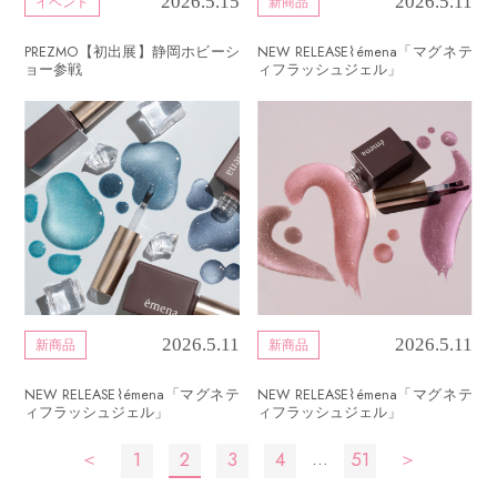
2026.5.15
2026.5.11
イベント
新商品
PREZMO【初出展】静岡ホビーシ
NEW RELEASE⌇émena「マグネテ
ョー参戦
ィフラッシュジェル」
2026.5.11
2026.5.11
新商品
新商品
NEW RELEASE⌇émena「マグネテ
NEW RELEASE⌇émena「マグネテ
ィフラッシュジェル」
ィフラッシュジェル」
投
…
＜
1
2
3
4
51
＞
稿