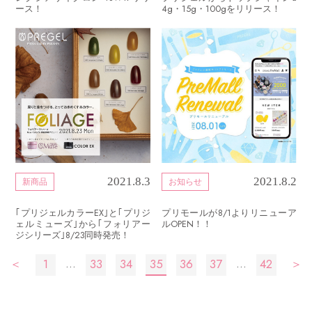
ース！
4g・15g・100gをリリース！
2021.8.3
2021.8.2
新商品
お知らせ
｢プリジェルカラーEX｣と｢プリジ
プリモールが8/1よりリニューア
ェルミューズ｣から｢フォリアー
ルOPEN！！
ジシリーズ｣8/23同時発売！
投
…
…
＜
1
33
34
35
36
37
42
＞
稿
の