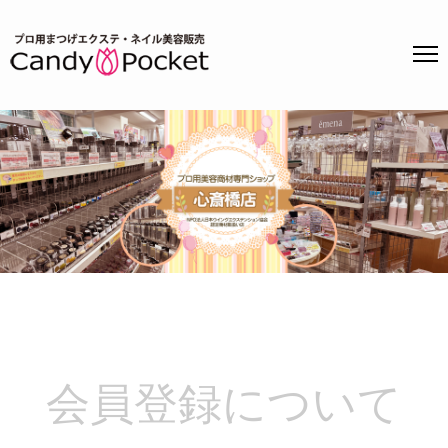
Skip
to
心斎橋店
content
CandyPocket心斎橋
(Press
Enter)
店
会員登録について