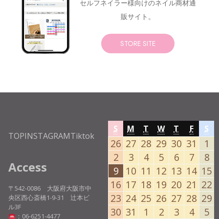
セルフネイラー様向けの
ネイル商材通
販サイト。
STORE SITE
SUNDAY
MONDAY
TUESDAY
WEDNESDAY
THURSDA
FRIDA
SA
S
M
T
W
T
F
S
TOP
INSTAGRAM
Tiktok
2026-
2026-
2026-
2026-
2026-
2026
20
26
27
28
29
30
31
1
07-
07-
07-
07-
07-
07-
08
2026-
2026-
2026-
2026-
2026-
2026-
20
2
3
4
5
6
7
8
26
27
28
29
30
31
0
Access
08-
08-
08-
08-
08-
08-
08
2026-
2026-
2026-
2026-
2026-
2026
2
9
10
11
12
13
14
15
02
03
04
05
06
07
0
08-
08-
08-
08-
08-
08-
0
2026-
2026-
2026-
2026-
2026-
2026
2
16
17
18
19
20
21
22
09
10
11
12
13
14
1
〒542-0086 大阪府大阪市中
08-
08-
08-
08-
08-
08-
0
2026-
2026-
2026-
2026-
2026-
2026
2
23
24
25
26
27
28
29
央区西心斎橋1-9-31 辻本ビ
16
17
18
19
20
21
2
08-
08-
08-
08-
08-
08-
0
ル3F
2026-
2026-
2026-
2026-
2026-
2026-
20
30
31
1
2
3
4
5
23
24
25
26
27
28
2
：06-6251-4477