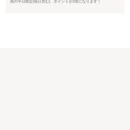
雨の平日限定(祝日含む)、ポイントが2倍になります！