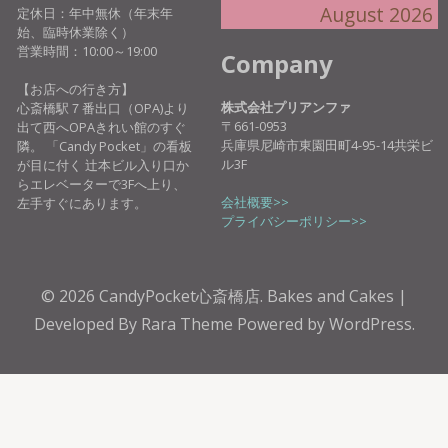
08-
08-
09-
09-
09-
09-
09
August 2026
定休日：年中無休（年末年
30
31
01
02
03
04
0
始、臨時休業除く）
営業時間：10:00～19:00
Company
【お店への行き方】
株式会社プリアンファ
心斎橋駅７番出口（OPA)より
〒661-0953
出て西へOPAきれい館のすぐ
兵庫県尼崎市東園田町4-95-14共栄ビ
隣。 「Candy Pocket」の看板
ル3F
が目に付く 辻本ビル入り口か
らエレベーターで3Fへ上り、
会社概要>>
左手すぐにあります。
プライバシーポリシー>>
© 2026
CandyPocket心斎橋店
.
Bakes and Cakes |
Developed By
Rara Theme
Powered by
WordPress.