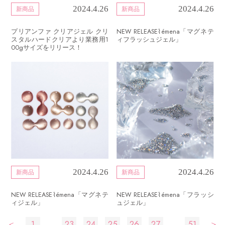
2024.4.26
2024.4.26
新商品
新商品
プリアンファ クリアジェル クリ
NEW RELEASE⌇émena「マグネテ
スタルハードクリアより業務用1
ィフラッシュジェル」
00gサイズをリリース！
2024.4.26
2024.4.26
新商品
新商品
NEW RELEASE⌇émena「マグネテ
NEW RELEASE⌇émena「フラッシ
ィジェル」
ュジェル」
投
…
…
＜
1
23
24
25
26
27
51
＞